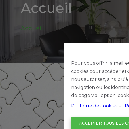
Accueil
be
Alerte
Accueil
nouveautes
Pour vous offrir la meille
cookies pour accéder et/o
nous autorisez, ainsi qu'
navigation ou les identif
de page via l'option 'cook
Politique de cookies
et
P
ACCEPTER TOUS LES C