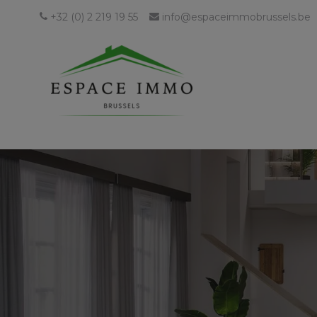
+32 (0) 2 219 19 55
info@espaceimmobrussels.be