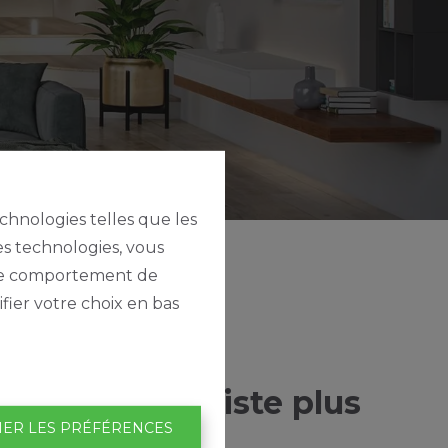
echnologies telles que les
es technologies, vous
e le comportement de
fier votre choix en bas
tte page n'existe plus
IER LES PRÉFÉRENCES