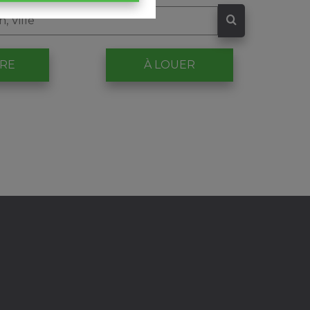
DRE
À LOUER