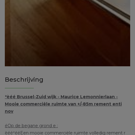
Beschrijving
²èéé Brussel-Zuid wijk - Maurice Lemonnierlaan -
Mooie commerciële ruimte van +/-85m rement enti
nov
éOp de begane grond e :
èéé²ééEen mooie commerciële ruimte volledig rement r