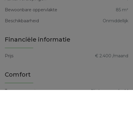
Bewoonbare oppervlakte
85 m²
Beschikbaarheid
Onmiddellijk
Financiële informatie
Prijs
€ 2.400 /maand
Comfort
Type verwarming
Niet meegedeeld
Verwarming
Niet meegedeeld
Keuken
Niet meegedeeld
Bebouwing