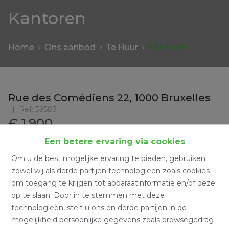
Kantoren
Home
Ons aanbod
Te Huur
Kantoren
Rue des Comédiens 22, 1000 Bruxelles
Ref:
39583
€ 1.900
Een betere ervaring via cookies
Om u de best mogelijke ervaring te bieden, gebruiken
zowel wij als derde partijen technologieën zoals cookies
om toegang te krijgen tot apparaatinformatie en/of deze
op te slaan. Door in te stemmen met deze
technologieën, stelt u ons en derde partijen in de
mogelijkheid persoonlijke gegevens zoals browsegedrag