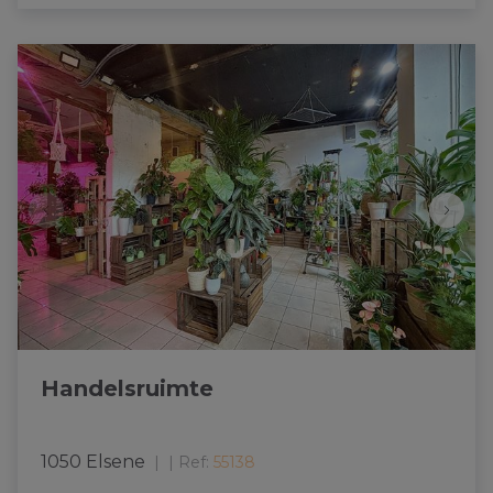
Handelsruimte
1050 Elsene
|
Ref
: 
55138