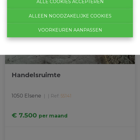
ALLE COOKIES ACCEPTEREN
ALLEEN NOODZAKELIJKE COOKIES
VOORKEUREN AANPASSEN
Handelsruimte
1050 Elsene
|
Ref
: 
55141
€ 7.500
per maand