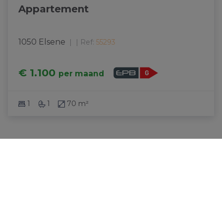
Appartement
1050 Elsene
|
Ref
: 
55293
€ 1.100
per maand
1
1
70 m²