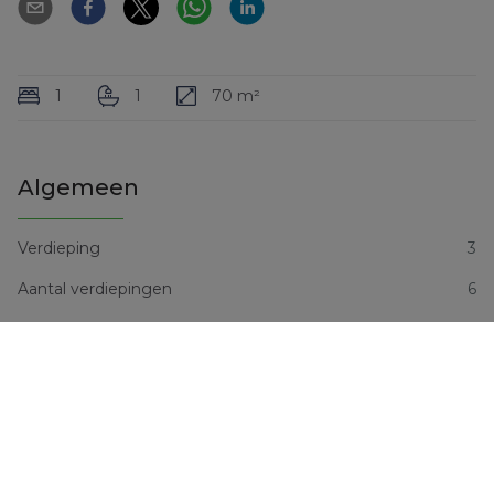
1
1
70 m²
Algemeen
Verdieping
3
Aantal verdiepingen
6
Aantal slaapkamers
1
Aantal badkamers
1
Aantal toiletten
1
Bewoonbare oppervlakte
70 m²