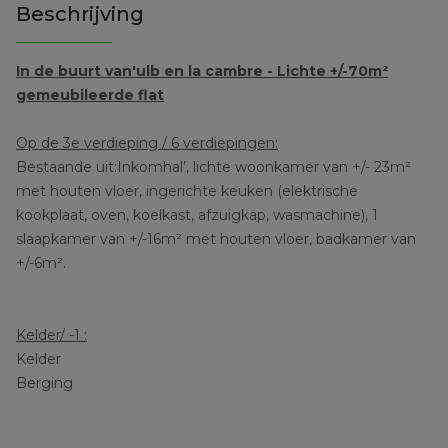
Beschrijving
In de buurt van'ulb en la cambre - Lichte +/-70m²
gemeubileerde flat
Op de 3e verdieping / 6 verdiepingen:
Bestaande uit:
Inkomhal’, lichte woonkamer van +/- 23m²
met houten vloer, ingerichte keuken (elektrische
kookplaat, oven, koelkast, afzuigkap, wasmachine), 1
slaapkamer van +/-16m² met houten vloer, badkamer van
+/-6m².
Kelder/ -1 :
Kelder
Berging