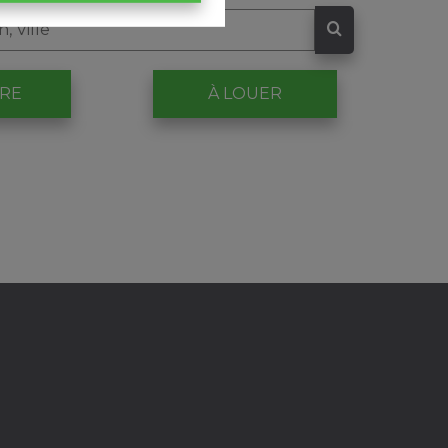
DRE
À LOUER