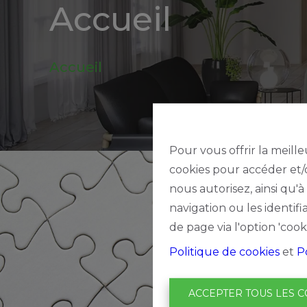
Accueil
be
Alerte
Accueil
nouveautes
Pour vous offrir la meille
cookies pour accéder et/o
nous autorisez, ainsi qu'
navigation ou les identif
de page via l'option 'cook
Politique de cookies
et
P
ACCEPTER TOUS LES C