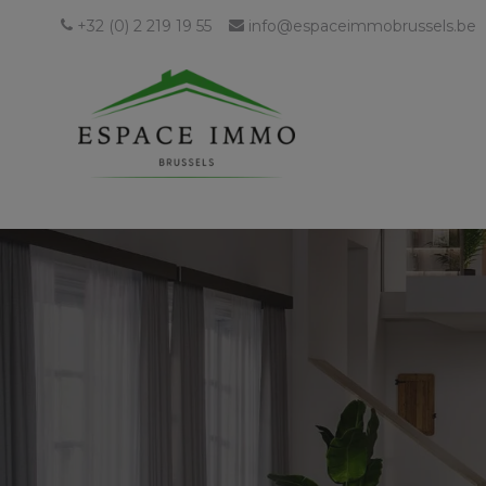
+32 (0) 2 219 19 55
info@espaceimmobrussels.be