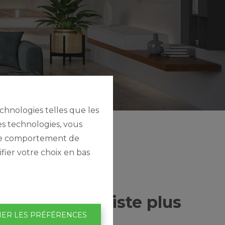
echnologies telles que les
es technologies, vous
e le comportement de
fier votre choix en bas
tte page n'existe plus
IER LES PRÉFÉRENCES