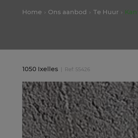
Home
Ons aanbod
Te Huur
Kan
1050 Ixelles
Ref:
55426