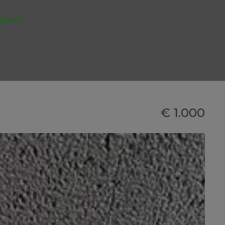
toren
€ 1.000