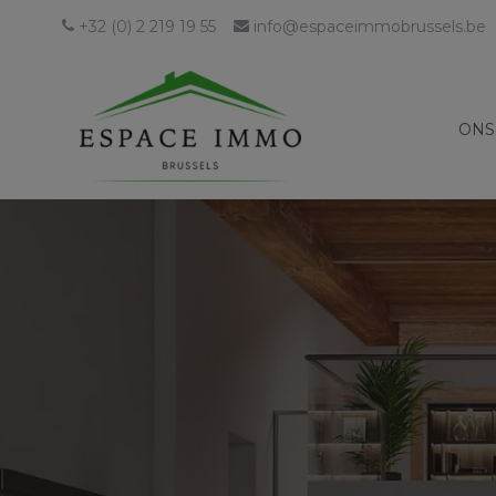
+32 (0) 2 219 19 55
info@espaceimmobrussels.be
ONS