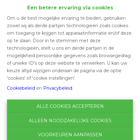
Home
Een betere ervaring via cookies
Om u de best mogelijke ervaring te bieden, gebruiken
Home
zowel wij als derde partijen technologieën zoals cookies
om toegang te krijgen tot apparaatinformatie en/of deze
op te slaan. Door in te stemmen met deze
technologieën, stelt u ons en derde partijen in de
Zoeken
mogelijkheid persoonlijke gegevens zoals browsegedrag
of unieke ID's op deze website te verwerken. U kan uw
Filter
keuze altijd wijzigen onderaan de pagina via de optie
'cookies' of 'cookie instellingen'.
Cookiebeleid
en
Privacybeleid
.
ALLE COOKIES ACCEPTEREN
ALLEEN NOODZAKELIJKE COOKIES
VOORKEUREN AANPASSEN