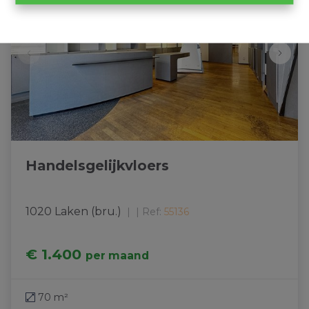
Handelsgelijkvloers
1020 Laken (bru.)
|
Ref
: 
55136
€ 1.400
per maand
70 m²