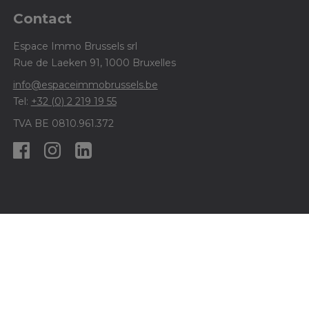
Contact
Espace Immo Brussels srl
Rue de Laeken 91, 1000 Bruxelles
info@espaceimmobrussels.be
Tel:
+32 (0) 2 219 19 55
TVA BE 0810.961.372