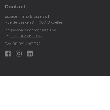
Contact
Espace Immo Brussels srl
Rue de Laeken 91, 1000 Bruxelles
info@espaceimmobrussels.be
Tel:
+32 (0) 2 219 19 55
TVA BE 0810.961.372