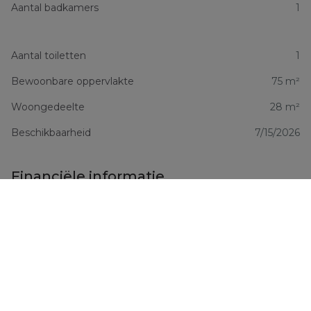
Aantal badkamers
1
Aantal toiletten
1
Bewoonbare oppervlakte
75 m²
Woongedeelte
28 m²
Beschikbaarheid
7/15/2026
Financiële informatie
Prijs
€ 1.250 /maand
Lasten huurder
€ 250
Comfort