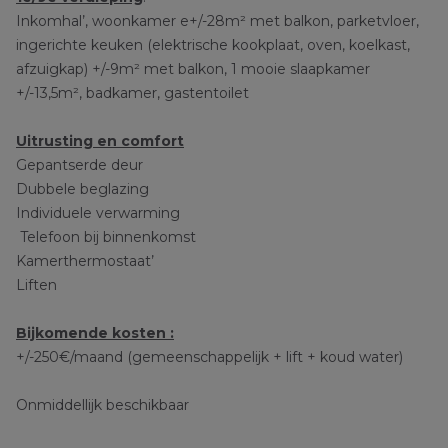
Inkomhal’, woonkamer e+/-28m² met balkon, parketvloer,
ingerichte keuken (elektrische kookplaat, oven, koelkast,
afzuigkap) +/-9m² met balkon, 1 mooie slaapkamer
+/-13,5m², badkamer, gastentoilet
Uitrusting en comfort
Gepantserde deur
Dubbele beglazing
Individuele verwarming
Telefoon bij binnenkomst
Kamerthermostaat’
Liften
Bijkomende kosten :
+/-250€/maand (gemeenschappelijk + lift + koud water)
Onmiddellijk beschikbaar