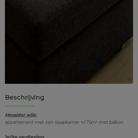
Beschrijving
Messidor wijk:
appartement met één slaapkamer +/-75m² met balkon
1e/9e verdieping
: