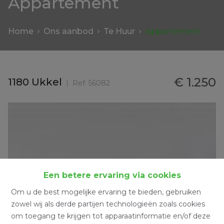
Appartement
Home
Ons aanbod
Te Huur
Appartement
€ 1.250
1180 Ukkel
Ref:
56082
Een betere ervaring via cookies
Om u de best mogelijke ervaring te bieden, gebruiken
zowel wij als derde partijen technologieën zoals cookies
om toegang te krijgen tot apparaatinformatie en/of deze