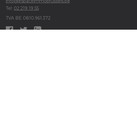
info@espaceimmobrussels.be
Tel:
02 219 19 55
TVA BE 0810.961.372
Agent immobilier intermédiaire et syndic - N°d'agréation