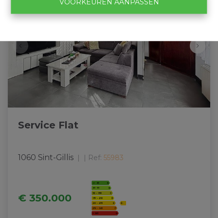
VOORKEUREN AANPASSEN
Service Flat
1060 Sint-Gillis
|
Ref
: 
55983
€ 350.000