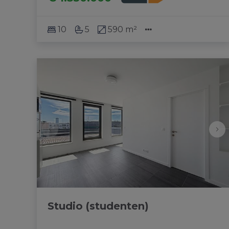
10
5
590 m²
Studio (studenten)