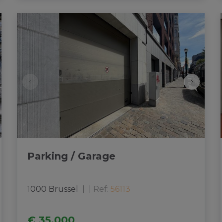
Parking / Garage
1000 Brussel
|
Ref
: 
56113
€ 35.000