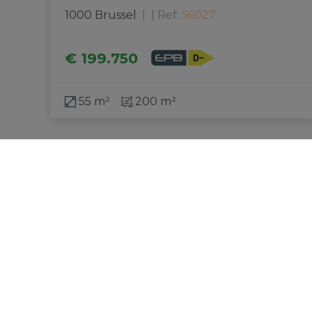
1000 Brussel
|
Ref
: 
56027
€ 199.750
55 m²
200 m²