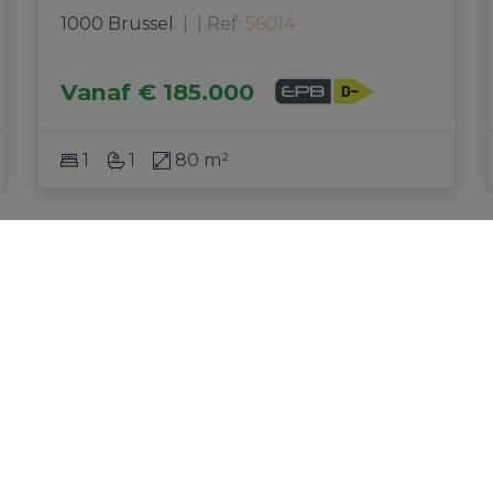
1000 Brussel
|
Ref
: 
56014
Vanaf
€ 185.000
1
1
80 m²
Espace Immo Brussels srl
Rue de Laeken 91, 1000 Bruxelles
info@espaceimmobrussels.be
Tel:
02 219 19 55
TVA BE 0810.961.372