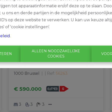
ijgen tot apparaatinformatie en/of deze op te slaan. Do
t u ons en derde partijen in de mogelijkheid persoonlijk
D's op deze website te verwerken. U kan uw keuze alti
s' of 'cookie instellingen'.
eleid
.
ALLEEN NOODZAKELIJKE
PTEREN
VOOR
Opbrengsteigendom -
COOKIES
Appartementsgebouw
1000 Brussel
|
Ref
: 
56263
€ 590.000
3
3
3