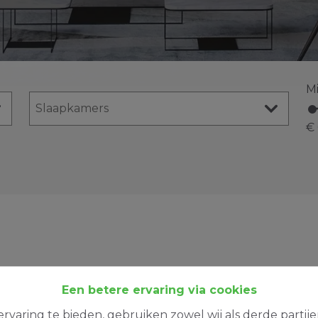
M
€
Een betere ervaring via cookies
rvaring te bieden, gebruiken zowel wij als derde partij