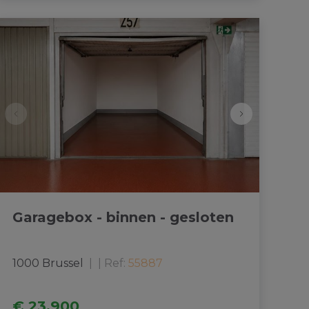
Garagebox - binnen - gesloten
1000 Brussel
|
Ref
: 
55887
€ 23.900