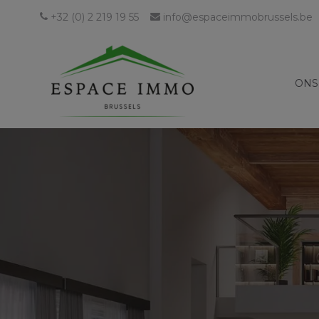
+32 (0) 2 219 19 55
info@espaceimmobrussels.be
ONS