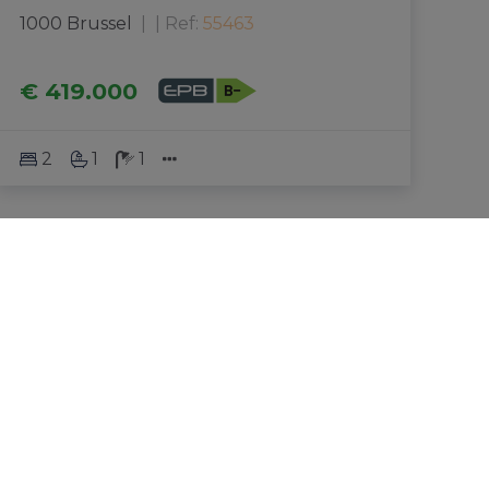
1000 Brussel
|
Ref
: 
55463
€ 419.000
2
1
1