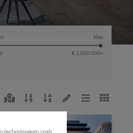
in
Max
 0
€ 2.000.000
+
en technologieën zoals