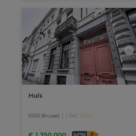
Huis
1000 Brussel
|
Ref
: 
56110
€ 1.350.000