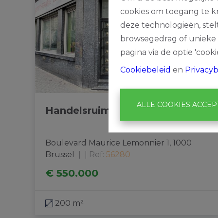
cookies om toegang te kr
deze technologieën, stel
browsegedrag of unieke I
pagina via de optie 'cookie
Cookiebeleid
en
Privacyb
ALLE COOKIES ACCE
Handelsruimte
Boulevard Maurice Lemonnier 1, 1000 
Brussel
|
Ref
: 
56280
€ 550.000
200 m²