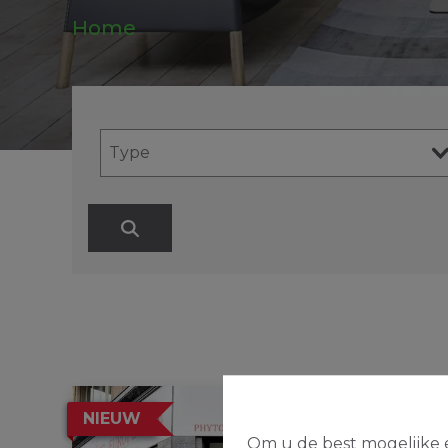
Home
NIEUW
Om u de best mogelijke e