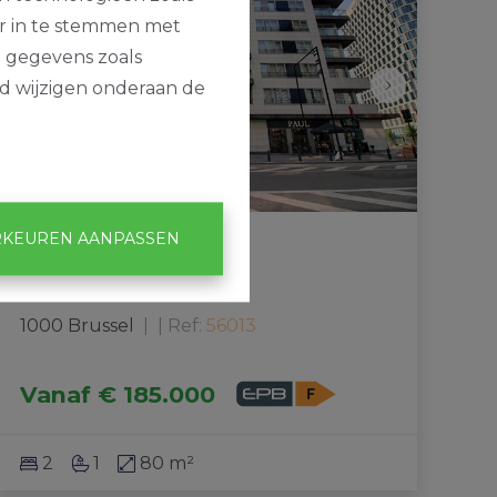
or in te stemmen met
e gegevens zoals
jd wijzigen onderaan de
KEUREN AANPASSEN
Appartement
1000 Brussel
|
Ref
: 
56013
Vanaf
€ 185.000
2
1
80 m²