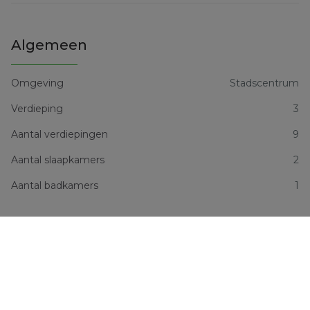
Algemeen
Omgeving
Stadscentrum
Verdieping
3
Aantal verdiepingen
9
Aantal slaapkamers
2
Aantal badkamers
1
Aantal toiletten
1
Bewoonbare oppervlakte
80 m²
Beschikbaarheid
Huurovereenkomst te respecteren