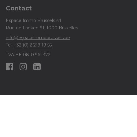
Contact
Espace Immo Brussels srl
Rue de Laeken 91, 1000 Bruxelles
info@espaceimmobrussels.be
Tel:
+32 (0) 2 219 19 55
TVA BE 0810.961.372