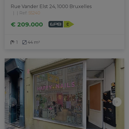
Rue Vander Elst 24, 1000 Bruxelles
|
Ref
: 
55240
€ 209.000
1
44 m²