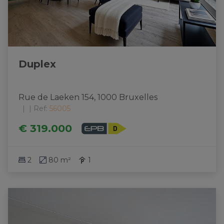
Duplex
Rue de Laeken 154, 1000 Bruxelles
|
Ref
: 
56005
€ 319.000
2
80 m²
1