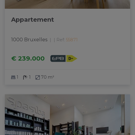
Appartement
1000 Bruxelles
|
Ref
: 
55871
€ 239.000
1
1
70 m²