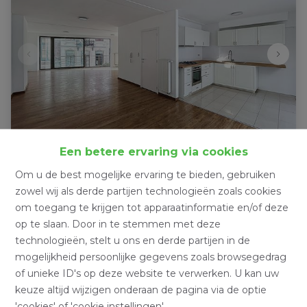
Een betere ervaring via cookies
Appartement duplex de 4
Om u de best mogelijke ervaring te bieden, gebruiken
chambres
zowel wij als derde partijen technologieën zoals cookies
om toegang te krijgen tot apparaatinformatie en/of deze
1000 Bruxelles
|
Ref
: 
55668
op te slaan. Door in te stemmen met deze
technologieën, stelt u ons en derde partijen in de
€ 370.000
mogelijkheid persoonlijke gegevens zoals browsegedrag
of unieke ID's op deze website te verwerken. U kan uw
keuze altijd wijzigen onderaan de pagina via de optie
4
1
130 m²
'cookies' of 'cookie instellingen'.