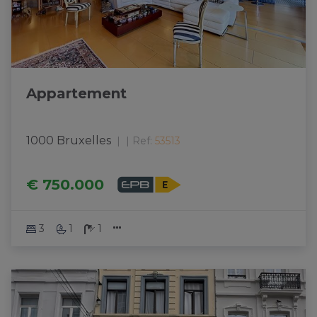
Appartement
1000 Bruxelles
|
Ref
: 
53513
€ 750.000
3
1
1