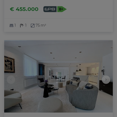
€ 455.000
1
1
75 m²