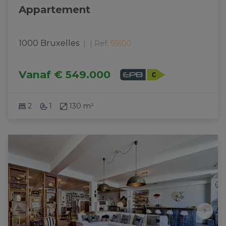
Appartement
1000 Bruxelles
|
Ref
: 
55600
Vanaf
€ 549.000
2
1
130 m²