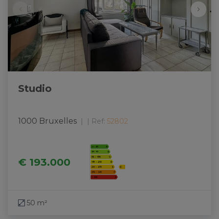
Studio
1000 Bruxelles
|
Ref
: 
52802
€ 193.000
50 m²