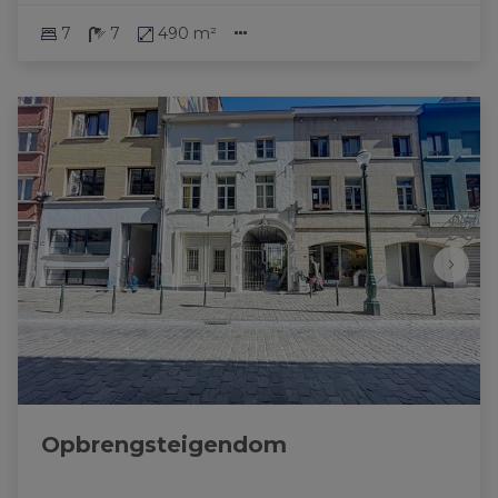
7
7
490 m²
Opbrengsteigendom