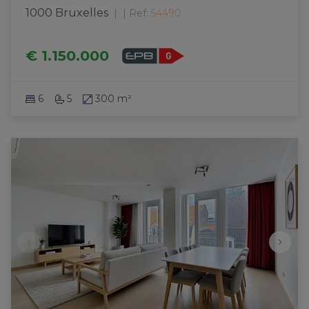
1000 Bruxelles
|
Ref
: 
54490
€ 1.150.000
6
5
300 m²