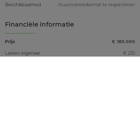
Beschikbaarheid
Huurovereenkomst te respecteren
Financiële informatie
Prijs
€ 185.000
Lasten eigenaar
€ 235
Totale kostprijs
€ 185.000
Comfort
Type verwarming
Collectief
Verwarming
CV op gas
Lift
Ja
Keuken
Niet meegedeeld