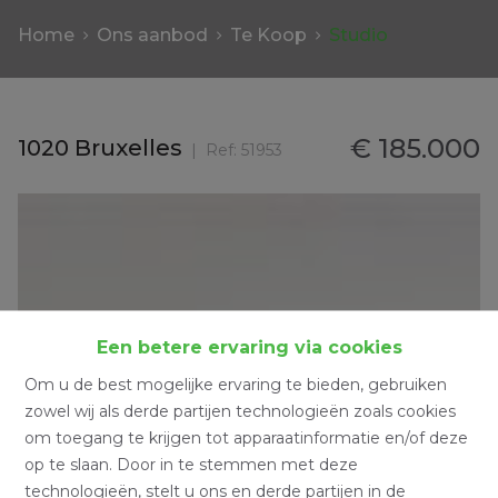
Home
Ons aanbod
Te Koop
Studio
€ 185.000
1020 Bruxelles
Ref:
51953
Een betere ervaring via cookies
Om u de best mogelijke ervaring te bieden, gebruiken
zowel wij als derde partijen technologieën zoals cookies
om toegang te krijgen tot apparaatinformatie en/of deze
op te slaan. Door in te stemmen met deze
technologieën, stelt u ons en derde partijen in de