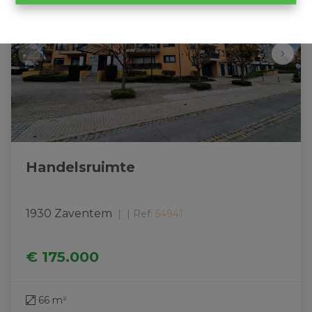
Handelsruimte
1930 Zaventem
|
Ref
: 
54941
€ 175.000
66 m²