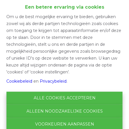
Home
Een betere ervaring via cookies
Om u de best mogelijke ervaring te bieden, gebruiken
Home
zowel wij als derde partijen technologieën zoals cookies
om toegang te krijgen tot apparaatinformatie en/of deze
op te slaan. Door in te stemmen met deze
technologieën, stelt u ons en derde partijen in de
Zoeken
mogelijkheid persoonlijke gegevens zoals browsegedrag
of unieke ID's op deze website te verwerken. U kan uw
Filter
keuze altijd wijzigen onderaan de pagina via de optie
'cookies' of 'cookie instellingen'.
Cookiebeleid
en
Privacybeleid
.
ALLE COOKIES ACCEPTEREN
ALLEEN NOODZAKELIJKE COOKIES
VOORKEUREN AANPASSEN