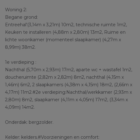
Woning 2:
Begane grond:
Entreehal'(3,14m x 3,21m) 10m2, technische ruimte 1m2,
Keuken te installeren (4,88m x 2,80m) 13m2, Ruime en
lichte woonkamer (momenteel slaapkamer) (4,27m x
8,99m) 38m2.
1e verdieping :
Nachthal (5,70m x 2,93m) 17m2, aparte wc + wastafel 1m2,
doucheruimte (2,82m x 2,82m) 8m2, nachthal (4,15m x
1,46m) 6m2, 2 slaapkamers (4,38m x 4,15m) 18m2, (2,66m x
4,17m) 11m2.#2e verdieping:Nachthal/werkkamer (2,93m x
2,80m) 8m2, slaapkamer (4,11m x 4,05m) 17m2, (3,34m x
4,09m) 14m2.
Onderdak: bergzolder.
Kelder: kelders.#Voorzieningen en comfort: