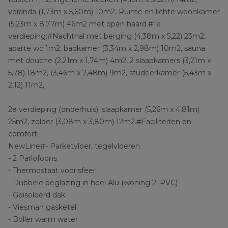
veranda (1,73m x 5,60m) 10m2, Ruime en lichte woonkamer
(5,23m x 8,77m) 46m2 met open haard.#1e
verdieping:#Nachthal met berging (4,38m x 5,22) 23m2,
aparte wc 1m2, badkamer (3,34m x 2,98m) 10m2, sauna
met douche (2,21m x 1,74m) 4m2, 2 slaapkamers (3,21m x
5,78) 18m2, (3,46m x 2,48m) 9m2, studeerkamer (5,43m x
2,12) 11m2,
2e verdieping (onderhuis): slaapkamer (5,26m x 4,81m)
25m2, zolder (3,08m x 3,80m) 12m2.#Faciliteiten en
comfort:
NewLine#- Parketvloer, tegelvloeren
- 2 Parlofoons
- Thermostaat voor'sfeer
- Dubbele beglazing in heel Alu (woning 2: PVC)
- Geïsoleerd dak
- Viesman gasketel.
- Boller warm water