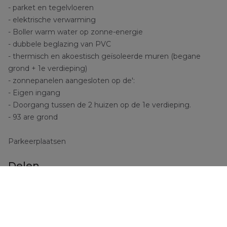
- parket en tegelvloeren
- elektrische verwarming
- Boller warm water op zonne-energie
- dubbele beglazing van PVC
- thermisch en akoestisch geïsoleerde muren (begane
grond + 1e verdieping)
- zonnepanelen aangesloten op de':
- Eigen ingang
- Doorgang tussen de 2 huizen op de 1e verdieping.
- 93 are grond
Parkeerplaatsen
Delen