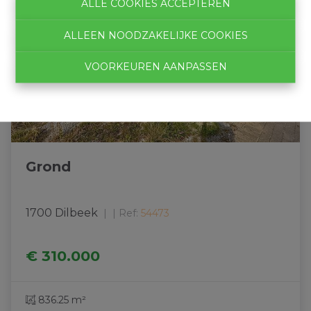
ALLE COOKIES ACCEPTEREN
ALLEEN NOODZAKELIJKE COOKIES
VOORKEUREN AANPASSEN
Grond
1700 Dilbeek
|
Ref
: 
54473
€ 310.000
836.25 m²