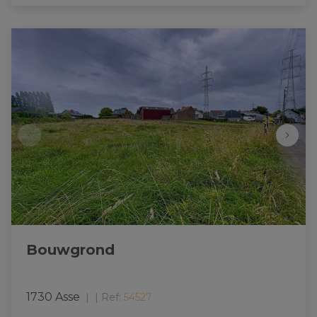
Bouwgrond
1730 Asse
|
Ref
: 
54527