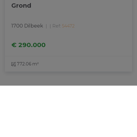
Grond
1700 Dilbeek
|
Ref
: 
54472
€ 290.000
772.06 m²