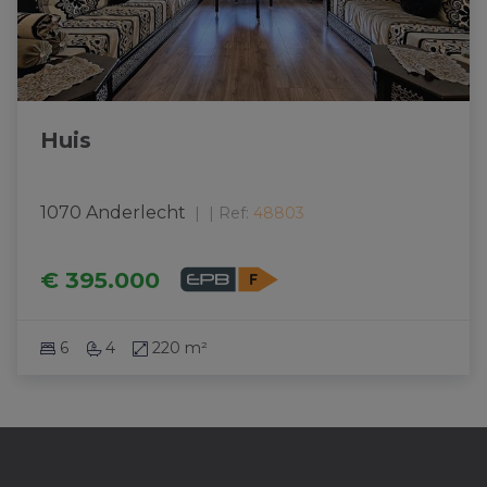
Huis
1070 Anderlecht
|
Ref
: 
48803
€ 395.000
6
4
220 m²