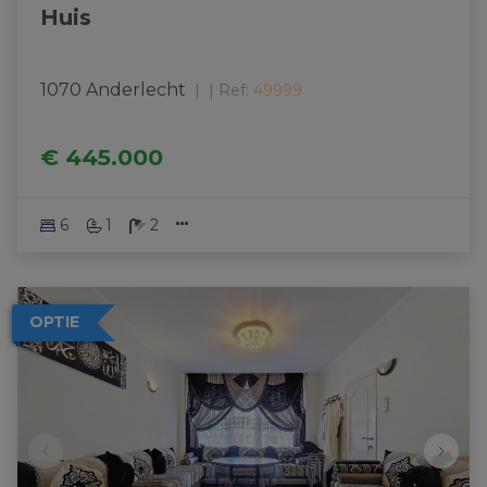
Huis
1070 Anderlecht
|
Ref
: 
49999
€ 445.000
6
1
2
OPTIE