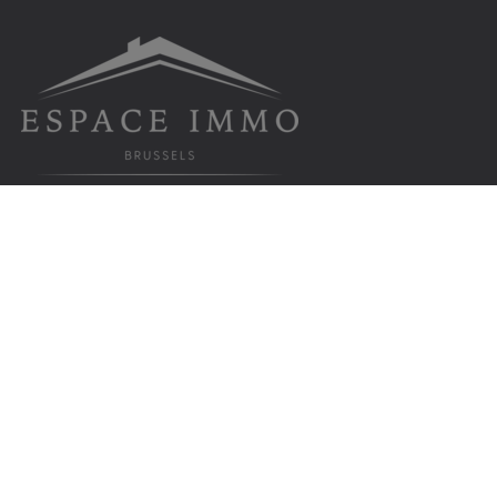
Espace Immo Brussels srl
Rue de Laeken 91, 1000 Bruxelles
info@espaceimmobrussels.be
Tel:
02 219 19 55
TVA BE 0810.961.372