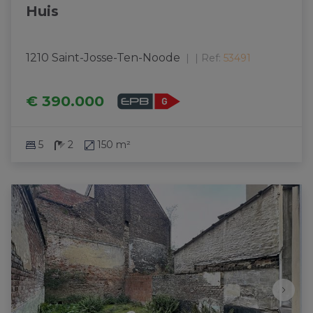
Huis
1210 Saint-Josse-Ten-Noode
|
Ref
: 
53491
€ 390.000
5
2
150 m²