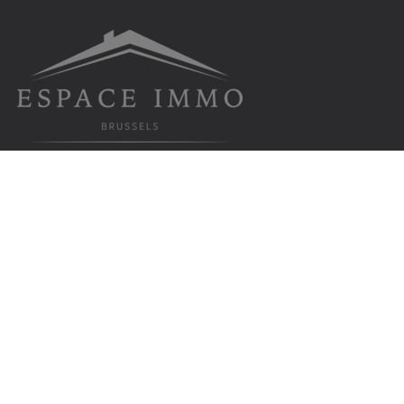
Espace Immo Brussels srl
Rue de Laeken 91, 1000 Bruxelles
info@espaceimmobrussels.be
Tel:
02 219 19 55
TVA BE 0810.961.372