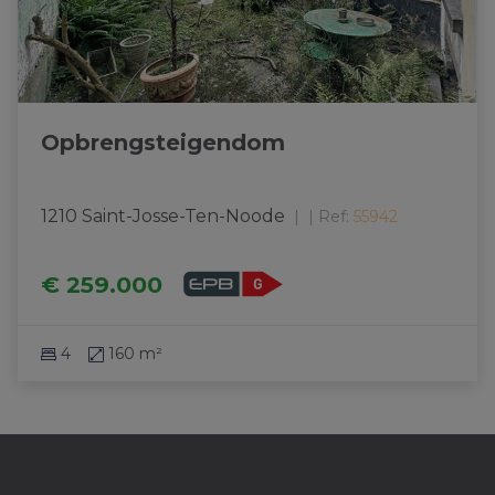
Opbrengsteigendom
1210 Saint-Josse-Ten-Noode
|
Ref
: 
55942
€ 259.000
4
160 m²