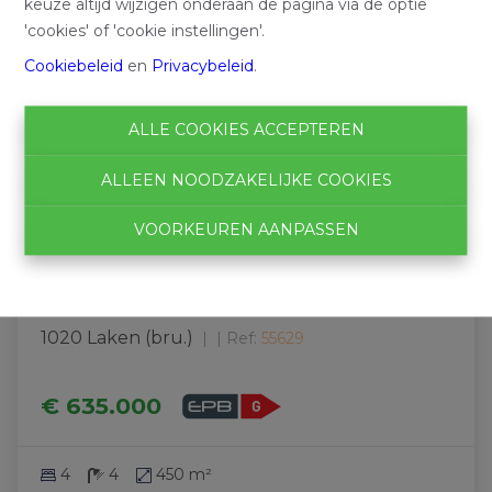
keuze altijd wijzigen onderaan de pagina via de optie
'cookies' of 'cookie instellingen'.
Cookiebeleid
en
Privacybeleid
.
ALLE COOKIES ACCEPTEREN
ALLEEN NOODZAKELIJKE COOKIES
VOORKEUREN AANPASSEN
Opbrengsteigendom
1020 Laken (bru.)
|
Ref
: 
55629
€ 635.000
4
4
450 m²