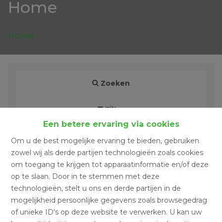
Home
Home
Zoeken
Filter
Een betere ervaring via cookies
Om u de best mogelijke ervaring te bieden, gebruiken
zowel wij als derde partijen technologieën zoals cookies
om toegang te krijgen tot apparaatinformatie en/of deze
op te slaan. Door in te stemmen met deze
technologieën, stelt u ons en derde partijen in de
mogelijkheid persoonlijke gegevens zoals browsegedrag
of unieke ID's op deze website te verwerken. U kan uw