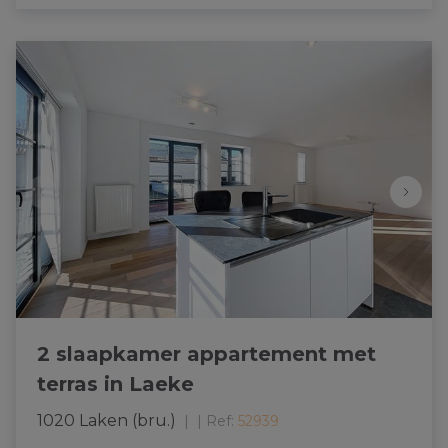
2 slaapkamer appartement met
terras in Laeke
1020 Laken (bru.)
|
Ref
: 
52939