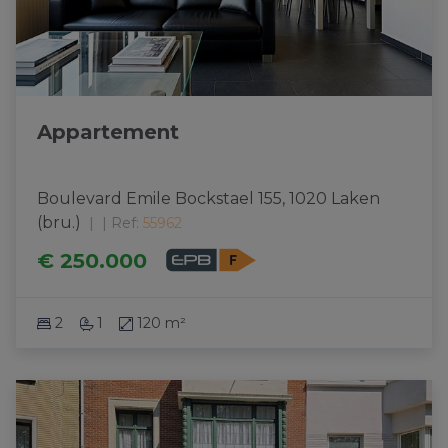
Appartement
Boulevard Emile Bockstael 155, 1020 Laken 
(bru.)
|
Ref
: 
55962
€ 250.000
2
1
120 m²