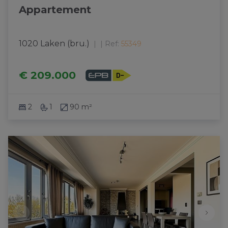
Appartement
1020 Laken (bru.)
|
Ref
: 
55349
€ 209.000
2
1
90 m²