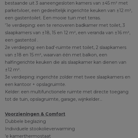
bestaande uit 3 aaneengesloten kamers van ±45 m² met
parketvloer, een gedeeltelijk ingerichte keuken van ±12 m²,
een gastentoilet. Een mooie tuin met terras.
'1e verdieping: een te renoveren badkamer met toilet, 3
slaapkamers van ±18, 15 en 12 m², een veranda van ±16 m²,
een gastentoil .
2e verdieping: een bad'-ruimte met toilet, 2 slaapkamers
van ±18 en 15 m², waarvan één met balkon, een
halfingerichte keuken die als slaapkamer kan dienen van
±12 m².
3e verdieping: ingerichte zolder met twee slaapkamers en
een kantoor + opslagruimte.
Kelder: een multifunctionele ruimte met directe toegang
tot de tuin, opslagruimte, garage, wijnkelder…
Voorzieningen & Comfort
Dubbele beglazing
Individuele stookolieverwarming
'e kamerthermostaat