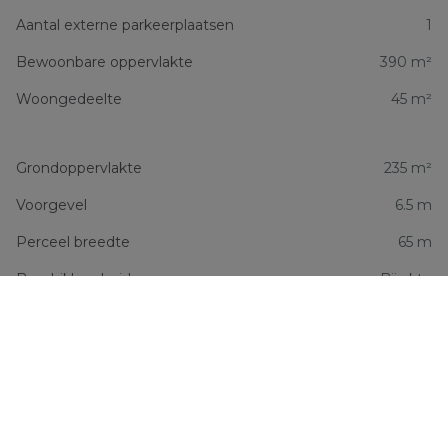
Aantal externe parkeerplaatsen
1
Bewoonbare oppervlakte
390 m²
Woongedeelte
45 m²
Grondoppervlakte
235 m²
Voorgevel
6.5 m
Perceel breedte
65 m
Beschikbaarheid
Bij akte
Financiële informatie
Prijs
€ 675.000
Totale kostprijs
€ 675.000