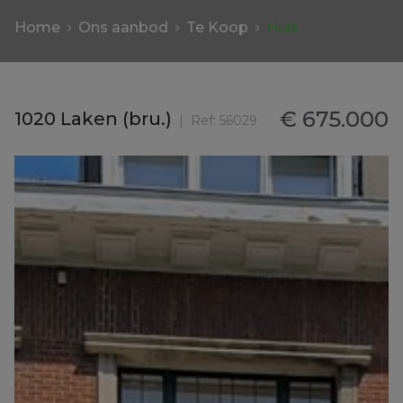
Home
Ons aanbod
Te Koop
Huis
€ 675.000
1020 Laken (bru.)
Ref:
56029