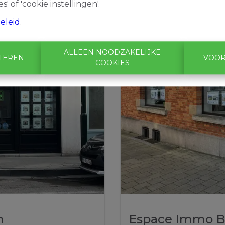
s' of 'cookie instellingen'.
eleid
.
ALLEEN NOODZAKELIJKE
PTEREN
VOOR
COOKIES
m
Espace Immo Br