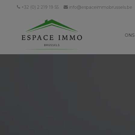
+32 (0) 2 219 19 55
info@espaceimmobrussels.be
ONS