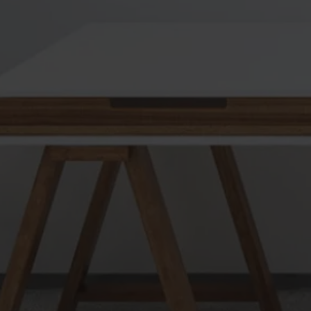
be
Alerte
nouveautes