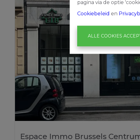
pagina via de optie 'cookie
Cookiebeleid
en
Privacyb
ALLE COOKIES ACCE
Espace Immo Brussels Centru