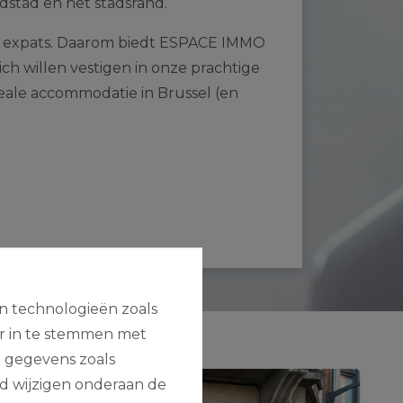
dstad en het stadsrand.
al expats. Daarom biedt ESPACE IMMO
ich willen vestigen in onze prachtige
deale accommodatie in Brussel (en
en technologieën zoals
or in te stemmen met
e gegevens zoals
jd wijzigen onderaan de