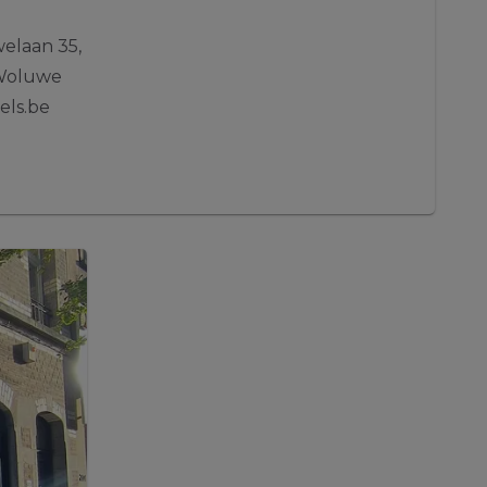
elaan 35,
-Woluwe
els.be