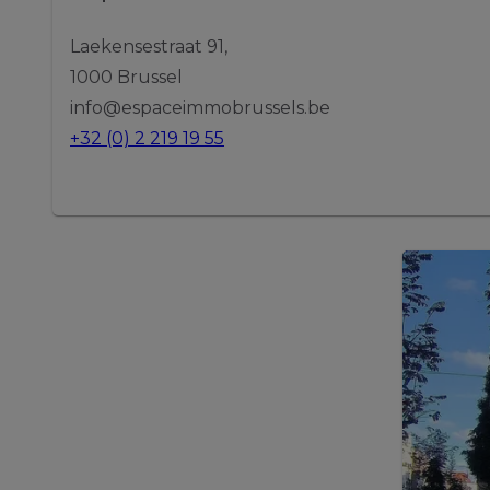
Laekensestraat 91,
1000 Brussel
info@espaceimmobrussels.be
+32 (0) 2 219 19 55