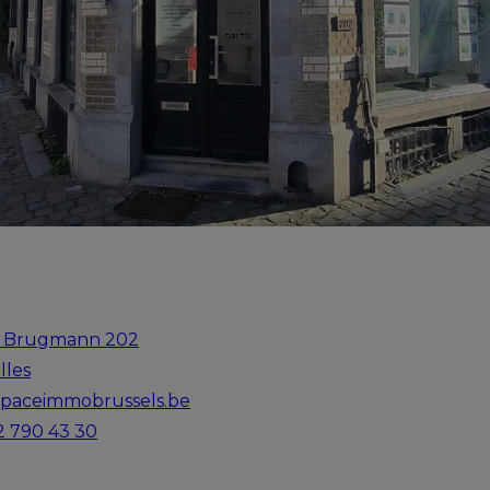
 Brugmann 202
lles
spaceimmobrussels.be
 2 790 43 30