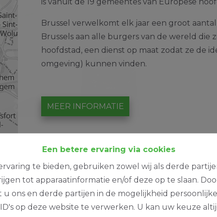
is vanuit de 19 gemeentes van Europese hoof
Brussel verwelkomt elk jaar een groot aant
Brussels aan alle burgers van de wereld die z
hoofdstad, een dienst op maat zodat ze de i
omgeving) kunnen vinden.
MEER INFORMATIE
Een betere ervaring via cookies
rvaring te bieden, gebruiken zowel wij als derde partij
ijgen tot apparaatinformatie en/of deze op te slaan. Do
t u ons en derde partijen in de mogelijkheid persoonlijk
D's op deze website te verwerken. U kan uw keuze alti