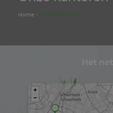
Home
Onze kantoren
Het ne