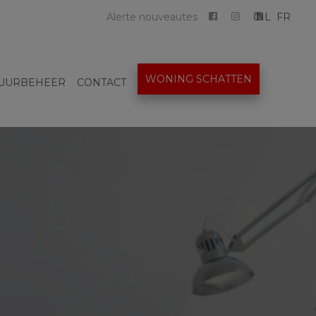
Alerte nouveautes
NL
FR
WONING SCHATTEN
UURBEHEER
CONTACT